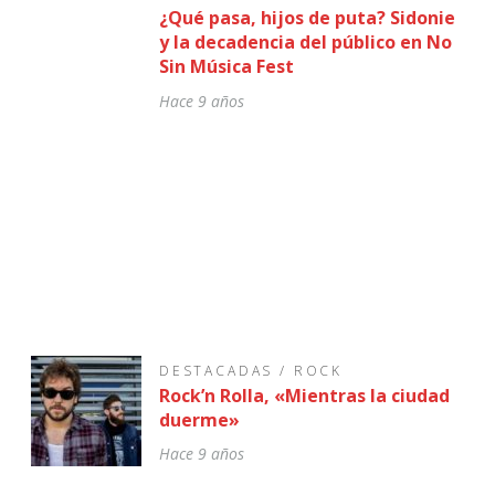
¿Qué pasa, hijos de puta? Sidonie
y la decadencia del público en No
Sin Música Fest
Hace 9 años
DESTACADAS
/
ROCK
Rock’n Rolla, «Mientras la ciudad
duerme»
Hace 9 años