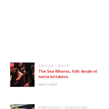
11:39 pm / May 20
«Hemos pensado en arrojar la toall
CRITICA
/
ROCK
The Sea Whores, folk desde el
norte británico
Hace 9 años
PANTALLAS
/
TELEVISIÓN