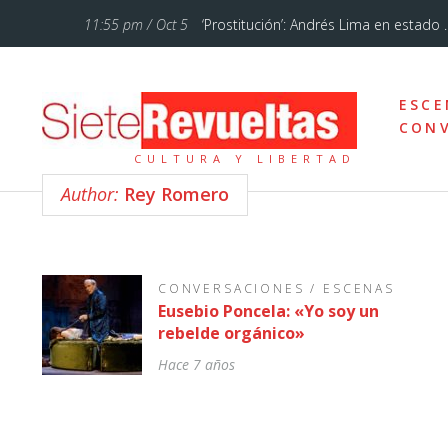
11:55 pm / Oct 5
‘Prostitución’: Andrés Lima en estado ..
11:28 am / Jul 12
‘La Familia Addams’, un musical de Bro
ESCE
10:46 pm / Ene 18
Cuando lo sencillo se hace sublime
CONV
CULTURA Y LIBERTAD
5:54 pm / Oct 7
«El circo de hoy está mucho más femi
Author:
Rey Romero
10:57 am / Sep 20
Otelo, un drama sobre el amor, los ce
7:43 am / Sep 13
Un poemario bello
CONVERSACIONES
/
ESCENAS
Eusebio Poncela: «Yo soy un
12:37 pm / Feb 3
Vienen tiempos de comedia con Teat
rebelde orgánico»
Hace 7 años
12:29 pm / Sep 23
Alberto Conejero y la dramaturgia d
10:29 am / Sep 5
Un réquiem por el señoritismo andal