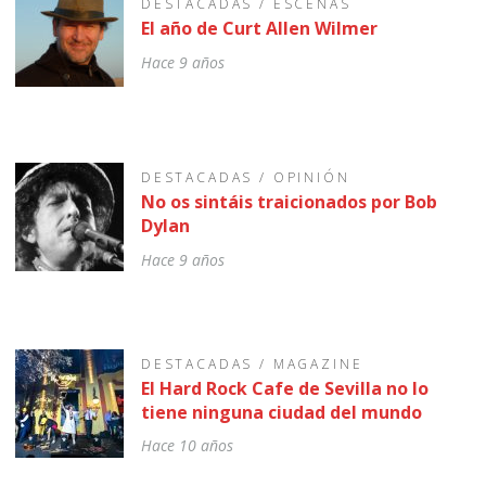
DESTACADAS
/
ESCENAS
El año de Curt Allen Wilmer
Hace 9 años
DESTACADAS
/
OPINIÓN
No os sintáis traicionados por Bob
Dylan
Hace 9 años
DESTACADAS
/
MAGAZINE
El Hard Rock Cafe de Sevilla no lo
tiene ninguna ciudad del mundo
Hace 10 años