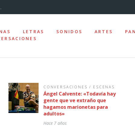
.
...
NAS
LETRAS
SONIDOS
ARTES
PA
ERSACIONES
nizado»
los y la desc...
CONVERSACIONES
/
ESCENAS
Ángel Calvente: «Todavía hay
ro de la Ciudad
gente que ve extraño que
hagamos marionetas para
e las ausencias
adultos»
Hace 7 años
uz