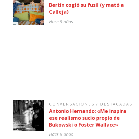
Bertín cogió su fusil (y mató a
Calleja)
Hace 9 años
CONVERSACIONES
/
DESTACADAS
Antonio Hernando: «Me inspira
ese realismo sucio propio de
Bukowski o Foster Wallace»
Hace 9 años