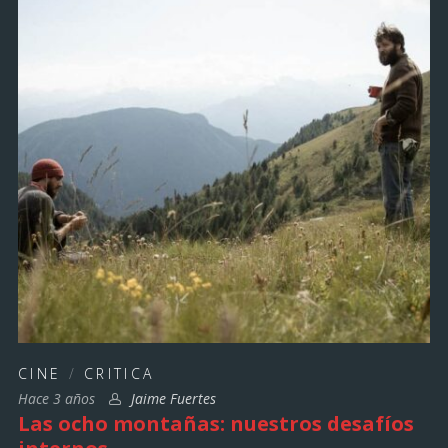
CINE
/
CRITICA
Hace 3 años
Jaime Fuertes
Las ocho montañas: nuestros desafíos