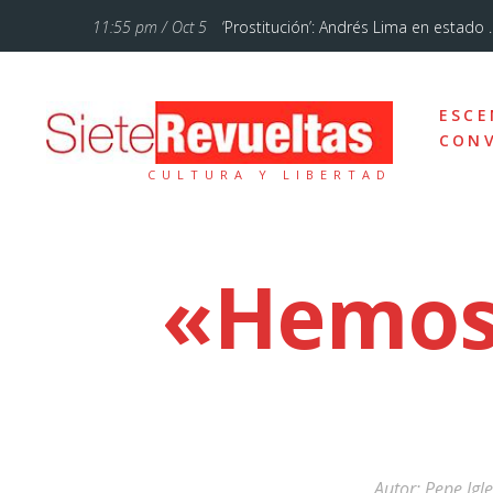
11:55 pm / Oct 5
‘Prostitución’: Andrés Lima en estado ..
11:28 am / Jul 12
‘La Familia Addams’, un musical de Bro
ESCE
10:46 pm / Ene 18
Cuando lo sencillo se hace sublime
CONV
CULTURA Y LIBERTAD
5:54 pm / Oct 7
«El circo de hoy está mucho más femi
10:57 am / Sep 20
Otelo, un drama sobre el amor, los ce
«Hemos 
7:43 am / Sep 13
Un poemario bello
12:37 pm / Feb 3
Vienen tiempos de comedia con Teat
12:29 pm / Sep 23
Alberto Conejero y la dramaturgia d
10:29 am / Sep 5
Un réquiem por el señoritismo andal
Autor:
Pepe Igle