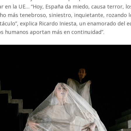
ar en la UE… “Hoy, España da miedo, causa terror, lo
 más tenebroso, siniestro, inquietante, rozando lo
táculo”, explica Ricardo Iniesta, un enamorado del e
os humanos aportan más en continuidad”.