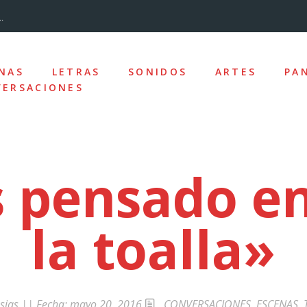
.
...
NAS
LETRAS
SONIDOS
ARTES
PA
ERSACIONES
nizado»
los y la desc...
pensado en
la toalla»
ro de la Ciudad
e las ausencias
uz
sias
|| Fecha:
mayo 20, 2016
CONVERSACIONES
,
ESCENAS
,