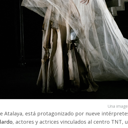
Una imagen
de Atalaya, está protagonizado por nueve intérprete
lardo
, actores y actrices vinculados al centro TNT, 