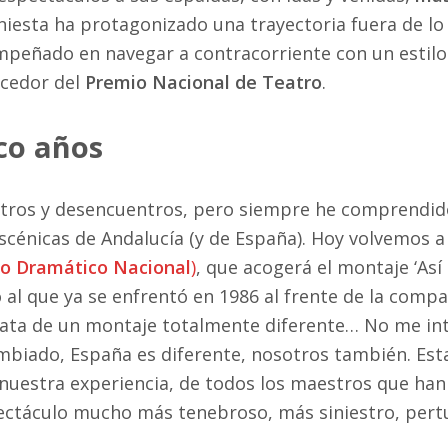
 Iniesta ha protagonizado una trayectoria fuera de l
mpeñado en navegar a contracorriente con un estilo 
ecedor del
Premio Nacional de Teatro
.
co años
tros y desencuentros, pero siempre he comprendido
scénicas de Andalucía (y de España). Hoy volvemos 
o Dramático Nacional
)
, que acogerá el montaje ‘Así
al que ya se enfrentó en 1986 al frente de la compañ
rata de un montaje totalmente diferente… No me in
biado, España es diferente, nosotros también. Est
 nuestra experiencia, de todos los maestros que h
ectáculo mucho más tenebroso, más siniestro, pert