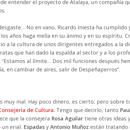
uede entender el proyecto de Atalaya, un compañía qu
os.
esgaste… No en vano, Ricardo Iniesta ha cumplido y
e los años haga mella en su ánimo y en su espíritu. 
cio a la cultura de unos dirigentes entregados a la d
atas que han dado la espalda al sector y a los profe
o. “Estamos al límite… Dos mil funciones después h
, en cambiar de aires, salir de Despeñaperros”.
os muy mal. Hay poco dinero, es cierto, pero sobre
Consejería de Cultura.
Tengo que decirlo, tanto
Pau
ece que la consejera
Rosa Aguilar
tiene otras ideas y
 un erial.
Espadas
y
Antonio Muñoz
están tratando 