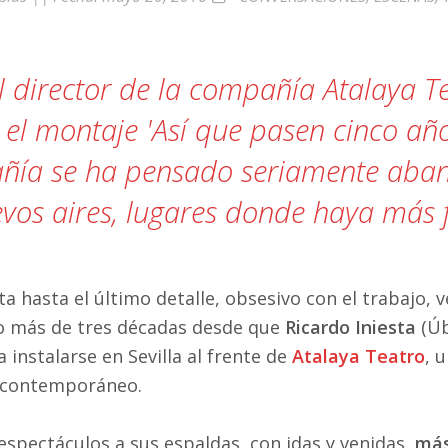
a»
el director de la compañía Atalaya 
 el montaje 'Así que pasen cinco año
ñía se ha pensado seriamente aba
vos aires, lugares donde haya más f
sta hasta el último detalle, obsesivo con el trabajo
o más de tres décadas desde que
Ricardo Iniesta
(Úb
 instalarse en Sevilla al frente de
Atalaya Teatro
, 
z contemporáneo.
spectáculos a sus espaldas, con idas y venidas,
más 