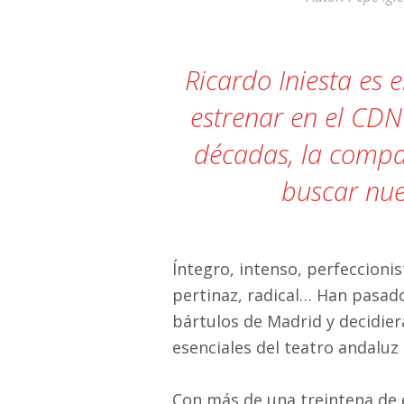
11:39 pm / May 20
«Hemos pensado en arrojar la toall
Ricardo Iniesta es 
estrenar en el CDN
décadas, la compa
buscar nue
Íntegro, intenso, perfeccioni
pertinaz, radical… Han pasad
bártulos de Madrid y decidiera
esenciales del teatro andalu
Con más de una treintena de e