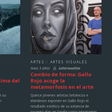
ARTES
/
ARTES VISUALES
Hace 3 años
sieterevueltas
Cambio de forma: Gallo
cima del
Rojo acoge la
metamorfosis en el arte
e su
Quince jóvenes artistas británicos e
n
irlandeses exponen en Gallo Rojo el
resultado estético de su estancia de
noventa días en Sevilla como integrantes