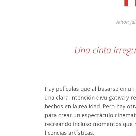
11:39 pm / May 20
«Hemos pensado en arrojar la toall
Autor:
Ja
Una cinta irregu
Hay películas que al basarse en un
una clara intención divulgativa y
hechos en la realidad. Pero hay ot
para crear un espectáculo cinemato
recreando incluso momentos que n
licencias artísticas.