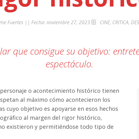
a»
ime Fuertes
|| Fecha:
noviembre 27, 2023
CINE
,
CRITICA
,
DE
lar que consigue su objetivo: entre
espectáculo.
 personaje o acontecimiento histórico tienen
 respetan al máximo cómo acontecieron los
ras cuyo objetivo es apoyarse en esos hechos
gráfico al margen del rigor histórico,
o existieron y permitiéndose todo tipo de