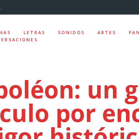
.
...
NAS
LETRAS
SONIDOS
ARTES
PA
ERSACIONES
nizado»
los y la desc...
oléon: un 
culo por en
ro de la Ciudad
e las ausencias
igor históri
uz