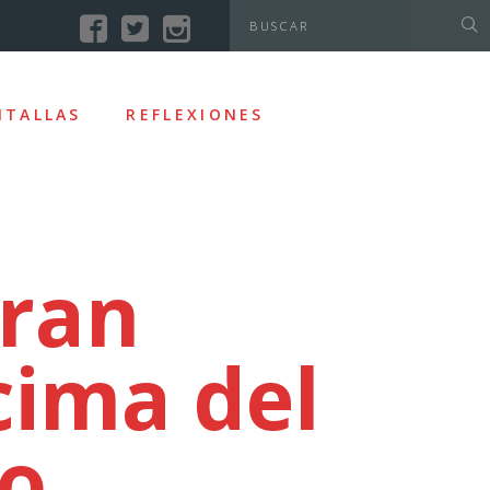
NTALLAS
REFLEXIONES
gran
cima del
co