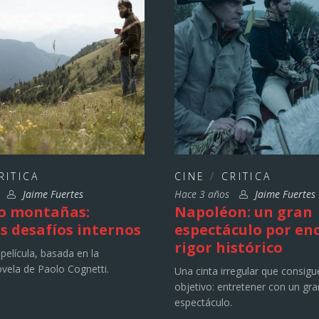
RITICA
CINE
/
CRITICA
s
Jaime Fuertes
Hace 3 años
Jaime Fuertes
o montañas:
Napoléon: un gran
s desafíos internos
espectáculo por en
rigor histórico
película, basada en la
vela de Paolo Cognetti.
Una cinta irregular que consigu
objetivo: entretener con un gra
espectáculo.