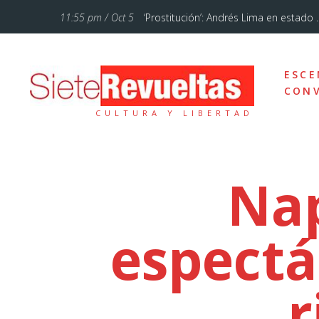
11:55 pm / Oct 5
‘Prostitución’: Andrés Lima en estado ..
11:28 am / Jul 12
‘La Familia Addams’, un musical de Bro
ESCE
10:46 pm / Ene 18
Cuando lo sencillo se hace sublime
CONV
CULTURA Y LIBERTAD
5:54 pm / Oct 7
«El circo de hoy está mucho más femi
10:57 am / Sep 20
Otelo, un drama sobre el amor, los ce
Nap
7:43 am / Sep 13
Un poemario bello
espectá
12:37 pm / Feb 3
Vienen tiempos de comedia con Teat
12:29 pm / Sep 23
Alberto Conejero y la dramaturgia d
r
10:29 am / Sep 5
Un réquiem por el señoritismo andal