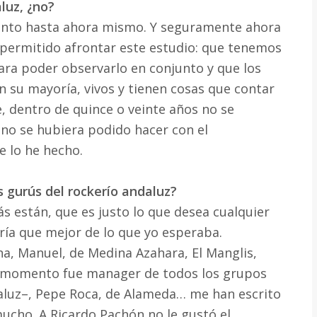
aluz, ¿no?
ento hasta ahora mismo. Y seguramente ahora
 permitido afrontar este estudio: que tenemos
ara poder observarlo en conjunto y que los
n su mayoría, vivos y tienen cosas que contar
, dentro de quince o veinte años no se
 no se hubiera podido hacer con el
e lo he hecho.
s gurús del rockerío andaluz?
 están, que es justo lo que desea cualquier
iría que mejor de lo que yo esperaba.
a, Manuel, de Medina Azahara, El Manglis,
ún momento fue manager de todos los grupos
aluz–, Pepe Roca, de Alameda… me han escrito
ucho. A Ricardo Pachón no le gustó el