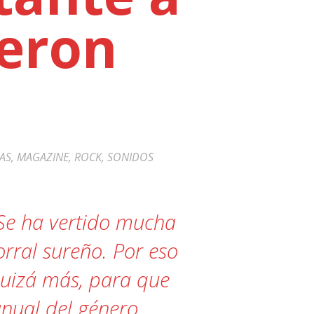
ieron
AS
,
MAGAZINE
,
ROCK
,
SONIDOS
Se ha vertido mucha
rral sureño. Por eso
quizá más, para que
nual del género.