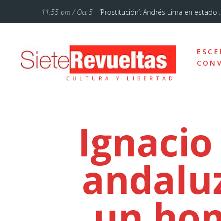
11:55 pm / Oct 5
‘Prostitución’: Andrés Lima en estado ..
11:28 am / Jul 12
‘La Familia Addams’, un musical de Bro
ESCE
10:46 pm / Ene 18
Cuando lo sencillo se hace sublime
CONV
CULTURA Y LIBERTAD
5:54 pm / Oct 7
«El circo de hoy está mucho más femi
10:57 am / Sep 20
Otelo, un drama sobre el amor, los ce
Ignacio
7:43 am / Sep 13
Un poemario bello
andaluz
12:37 pm / Feb 3
Vienen tiempos de comedia con Teat
12:29 pm / Sep 23
Alberto Conejero y la dramaturgia d
un hom
10:29 am / Sep 5
Un réquiem por el señoritismo andal