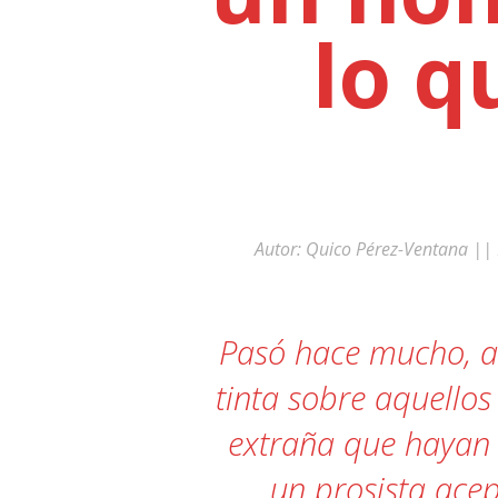
lo q
11:39 pm / May 20
«Hemos pensado en arrojar la toall
Autor:
Quico Pérez-Ventana
|| 
Pasó hace mucho, a
tinta sobre aquello
extraña que hayan 
un prosista ace