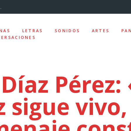
.
...
NAS
LETRAS
SONIDOS
ARTES
PA
ERSACIONES
nizado»
los y la desc...
 Díaz Pérez: 
 sigue vivo,
ro de la Ciudad
e las ausencias
enaje cons
uz