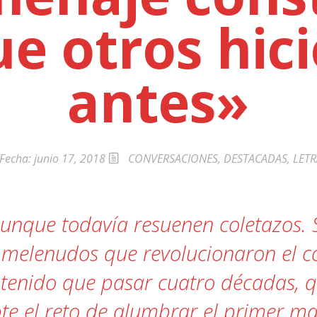
ue otros hic
a»
antes»
Fecha:
junio 17, 2018
CONVERSACIONES
,
DESTACADAS
,
LETR
unque todavía resuenen coletazos. 
s melenudos que revolucionaron el co
tenido que pasar cuatro décadas, 
pte el reto de alumbrar el primer ma