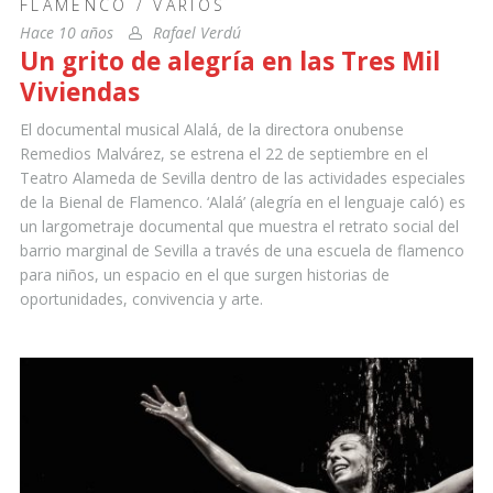
FLAMENCO
/
VARIOS
Hace 10 años
Rafael Verdú
Un grito de alegría en las Tres Mil
Viviendas
El documental musical Alalá, de la directora onubense
Remedios Malvárez, se estrena el 22 de septiembre en el
Teatro Alameda de Sevilla dentro de las actividades especiales
de la Bienal de Flamenco. ‘Alalá’ (alegría en el lenguaje caló) es
un largometraje documental que muestra el retrato social del
barrio marginal de Sevilla a través de una escuela de flamenco
para niños, un espacio en el que surgen historias de
oportunidades, convivencia y arte.