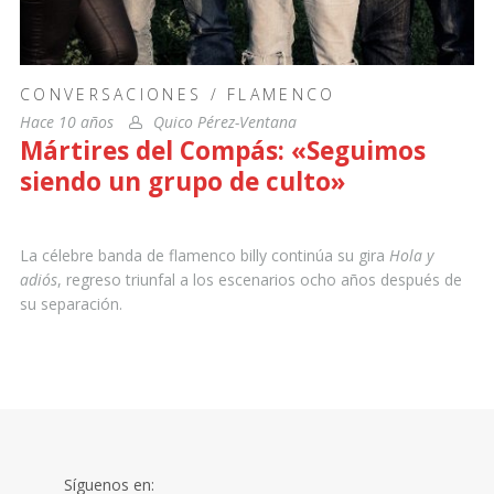
CONVERSACIONES
/
FLAMENCO
Hace 10 años
Quico Pérez-Ventana
Mártires del Compás: «Seguimos
siendo un grupo de culto»
La célebre banda de flamenco billy continúa su gira
Hola y
adiós
, regreso triunfal a los escenarios ocho años después de
su separación.
Síguenos en: