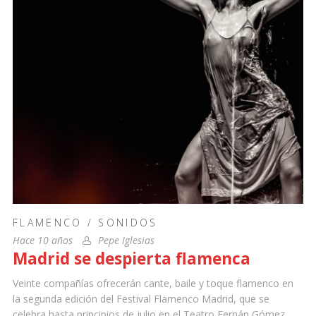
FLAMENCO
/
SONIDOS
Hace 10 años
Pepe Iglesias
Madrid se despierta flamenca
Veinte compañías ofrecerán cante, baile y toque flamenco en
la segunda edición del Festival Flamenco Madrid, que se
celebra hasta principios de julio en el Teatro Fernán Gómez.