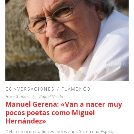
CONVERSACIONES
/
FLAMENCO
Hace 8 años
Rafael Verdú
Manuel Gerena: «Van a nacer muy
pocos poetas como Miguel
Hernández»
Debió de ocurrir a finales de los años 50, en una España