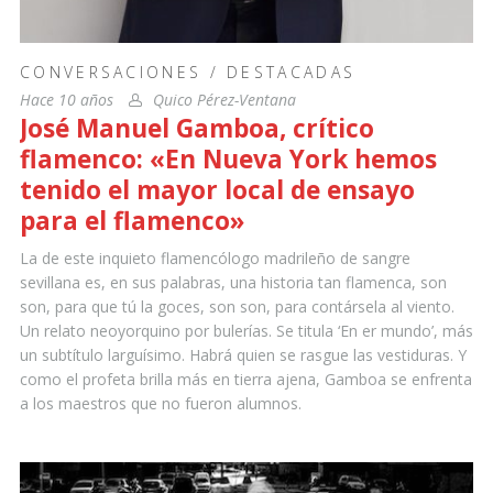
CONVERSACIONES
/
DESTACADAS
Hace 10 años
Quico Pérez-Ventana
José Manuel Gamboa, crítico
flamenco: «En Nueva York hemos
tenido el mayor local de ensayo
para el flamenco»
La de este inquieto flamencólogo madrileño de sangre
sevillana es, en sus palabras, una historia tan flamenca, son
son, para que tú la goces, son son, para contársela al viento.
Un relato neoyorquino por bulerías. Se titula ‘En er mundo’, más
un subtítulo larguísimo. Habrá quien se rasgue las vestiduras. Y
como el profeta brilla más en tierra ajena, Gamboa se enfrenta
a los maestros que no fueron alumnos.