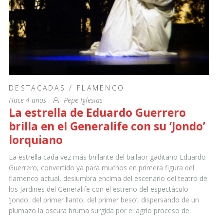
DESTACADAS
/
FLAMENCO
Hace 4 años
Pepe Iglesias
La estrella de Eduardo Guerrero
brilla en el Generalife con su ‘Jondo’
lorquiano
La estrella cada vez más brillante del bailaor gaditano Eduardo
Guerrero, convertido ya para muchos en primera figura del
flamenco actual, deslumbra encima del escenario del teatro de
los Jardines del Generalife con el estreno del espectáculo
‘Jondo, del primer llanto, del primer beso’, dispersando de un
plumazo la oscura bruma surgida por el agrio proceso de