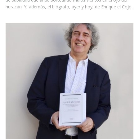
huracán. Y, además, el biógrafo, ayer y hoy, de Enrique el Cojo.