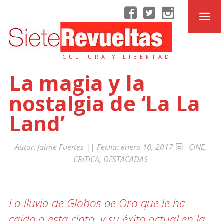
CULTURA Y LIBERTAD
La magia y la
nostalgia de ‘La La
Land’
Autor:
Jaime Fuertes
|| Fecha:
enero 18, 2017
CINE
,
CRITICA
,
DESTACADAS
La lluvia de Globos de Oro que le ha
caído a esta cinta, y su éxito actual en la