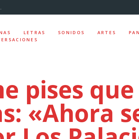
.
...
NAS
LETRAS
SONIDOS
ARTES
PA
ERSACIONES
nizado»
los y la desc...
e pises que 
s: «Ahora s
ro de la Ciudad
e las ausencias
r Los Palac
uz