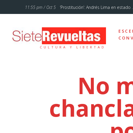
11:55 pm / Oct 5
‘Prostitución’: Andrés Lima en estado ..
11:28 am / Jul 12
‘La Familia Addams’, un musical de Bro
ESCE
10:46 pm / Ene 18
Cuando lo sencillo se hace sublime
CONV
CULTURA Y LIBERTAD
5:54 pm / Oct 7
«El circo de hoy está mucho más femi
10:57 am / Sep 20
Otelo, un drama sobre el amor, los ce
No m
7:43 am / Sep 13
Un poemario bello
chancla
12:37 pm / Feb 3
Vienen tiempos de comedia con Teat
12:29 pm / Sep 23
Alberto Conejero y la dramaturgia d
po
10:29 am / Sep 5
Un réquiem por el señoritismo andal