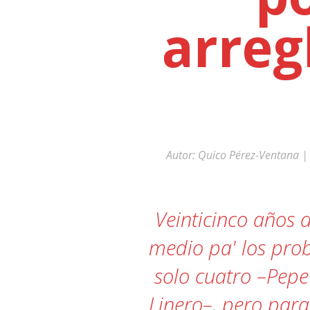
arreg
11:39 pm / May 20
«Hemos pensado en arrojar la toall
Autor:
Quico Pérez-Ventana
|
Veinticinco años d
medio pa' los pro
solo cuatro –Pepe
Linero–, pero par