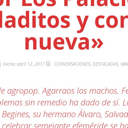
laditos y co
a»
nueva»
| Fecha:
abril 12, 2017
CONVERSACIONES
,
DESTACADAS
,
MA
e agropop. Agarraos los machos. Feli
blemas sin remedio ha dado de sí. L
 Begines, su hermano Álvaro, Salv
a celebrar semejante efeméride se h