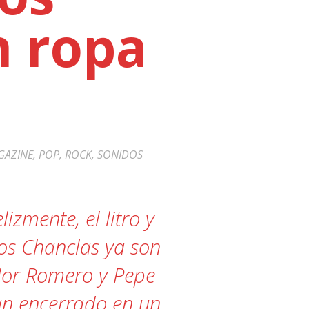
n ropa
GAZINE
,
POP
,
ROCK
,
SONIDOS
zmente, el litro y
os Chanclas ya son
ador Romero y Pepe
an encerrado en un