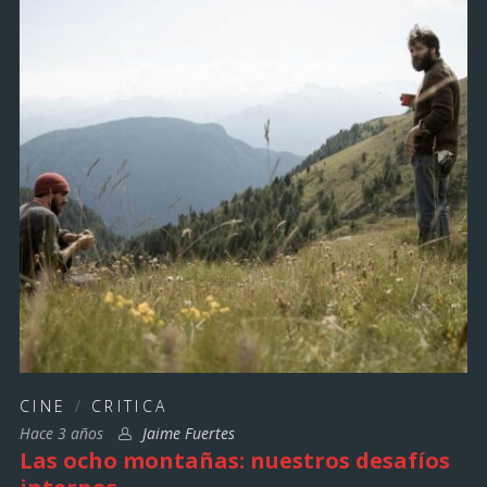
CINE
/
CRITICA
Hace 3 años
Jaime Fuertes
Las ocho montañas: nuestros desafíos