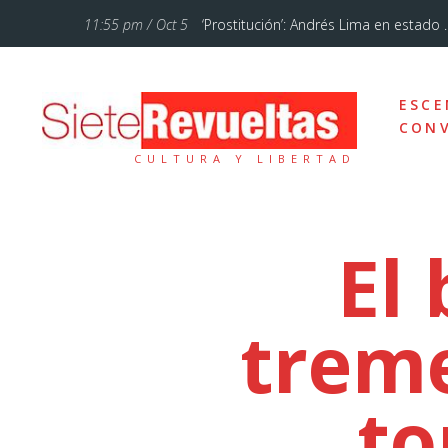
11:55 pm / Oct 5
‘Prostitución’: Andrés Lima en estado ..
11:28 am / Jul 12
‘La Familia Addams’, un musical de Bro
ESCE
10:46 pm / Ene 18
Cuando lo sencillo se hace sublime
CONV
CULTURA Y LIBERTAD
5:54 pm / Oct 7
«El circo de hoy está mucho más femi
10:57 am / Sep 20
Otelo, un drama sobre el amor, los ce
El
7:43 am / Sep 13
Un poemario bello
treme
12:37 pm / Feb 3
Vienen tiempos de comedia con Teat
12:29 pm / Sep 23
Alberto Conejero y la dramaturgia d
to
10:29 am / Sep 5
Un réquiem por el señoritismo andal