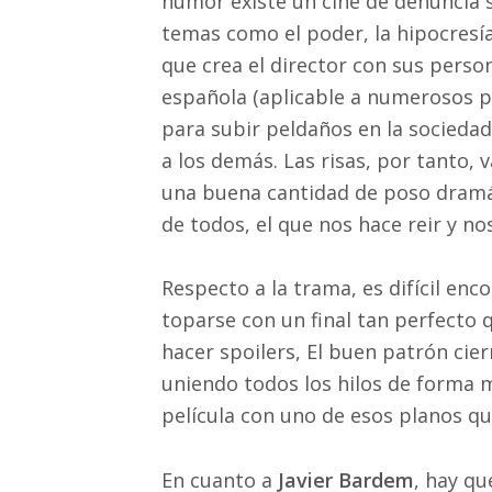
humor existe un cine de denuncia s
temas como el poder, la hipocresía
que crea el director con sus perso
española (aplicable a numerosos pa
para subir peldaños en la sociedad
a los demás. Las risas, por tanto,
una buena cantidad de poso dramáti
de todos, el que nos hace reir y n
Respecto a la trama, es difícil en
toparse con un final tan perfecto 
hacer spoilers, El buen patrón cierr
uniendo todos los hilos de forma m
película con uno de esos planos qu
En cuanto a
Javier Bardem
, hay qu