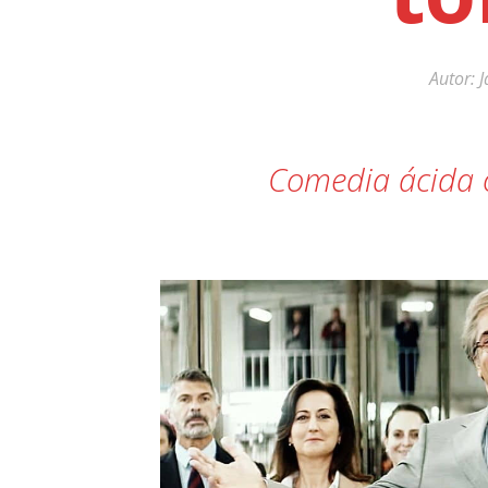
11:39 pm / May 20
«Hemos pensado en arrojar la toall
Autor:
J
Comedia ácida c