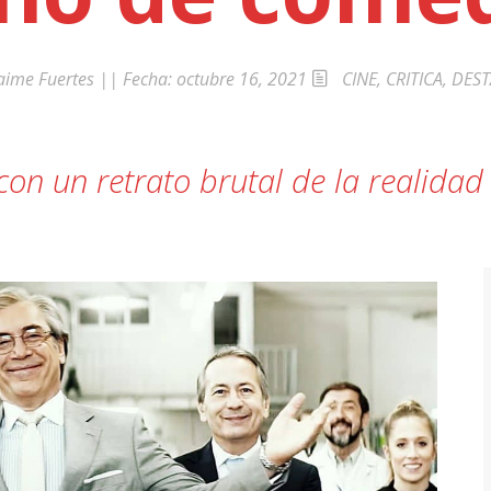
a»
aime Fuertes
|| Fecha:
octubre 16, 2021
CINE
,
CRITICA
,
DEST
on un retrato brutal de la realidad 