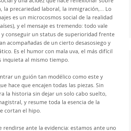
ocial y una acidez que hace reflexionar sobre
, la precariedad laboral, la inmigración,… Lo
najes es un microcosmos social de la realidad
íses), y el mensaje es tremendo: todo vale
 y conseguir un status de superioridad frente
 van acompañadas de un cierto desasosiego y
co. Es el humor con mala uva, el más difícil
os inquieta al mismo tiempo.
contrar un guión tan modélico como este y
que hace que encajen todas las piezas. Sin
a la historia sin dejar un solo cabo suelto,
agistral, y resume toda la esencia de la
e cortan el hipo.
e rendirse ante la evidencia: estamos ante uno