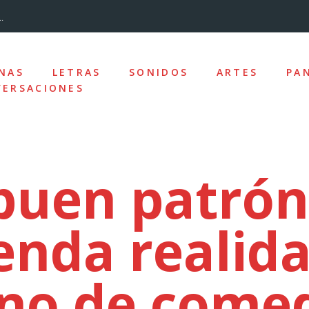
.
...
NAS
LETRAS
SONIDOS
ARTES
PA
ERSACIONES
nizado»
los y la desc...
 buen patrón:
nda realid
ro de la Ciudad
e las ausencias
no de come
uz