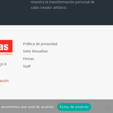
muestra la transformación personal de
cada creador artístico.
Política de privacidad
Siete Revueltas
Firmas
jo 6
Staff
ación
tio asumiremos que está de acuerdo.
Estoy de acuerdo