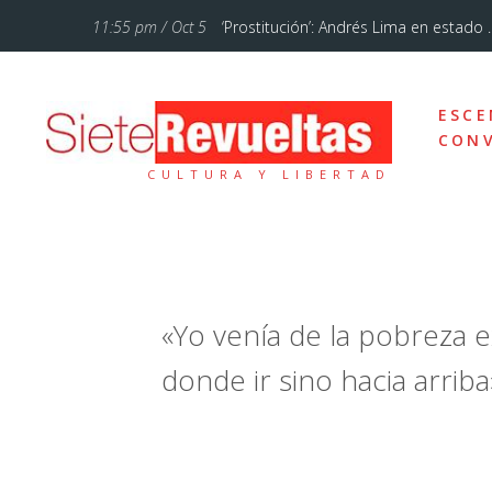
11:55 pm / Oct 5
‘Prostitución’: Andrés Lima en estado ..
11:28 am / Jul 12
‘La Familia Addams’, un musical de Bro
ESCE
10:46 pm / Ene 18
Cuando lo sencillo se hace sublime
CONV
CULTURA Y LIBERTAD
5:54 pm / Oct 7
«El circo de hoy está mucho más femi
10:57 am / Sep 20
Otelo, un drama sobre el amor, los ce
7:43 am / Sep 13
Un poemario bello
«Yo venía de la pobreza e
12:37 pm / Feb 3
Vienen tiempos de comedia con Teat
donde ir sino hacia arriba
12:29 pm / Sep 23
Alberto Conejero y la dramaturgia d
10:29 am / Sep 5
Un réquiem por el señoritismo andal