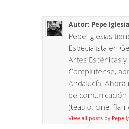
11:39 pm / May 20
«Hemos pensado en arrojar la toall
Autor: Pepe Iglesi
Pepe Iglesias tien
Especialista en G
Artes Escénicas y
Complutense, apre
Andalucía. Ahora 
de comunicación y
(teatro, cine, fla
View all posts by Pepe I