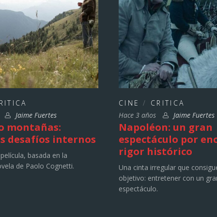
RITICA
CINE
/
CRITICA
s
Jaime Fuertes
Hace 3 años
Jaime Fuertes
o montañas:
Napoléon: un gran
s desafíos internos
espectáculo por en
rigor histórico
película, basada en la
vela de Paolo Cognetti.
Una cinta irregular que consigu
objetivo: entretener con un gra
espectáculo.