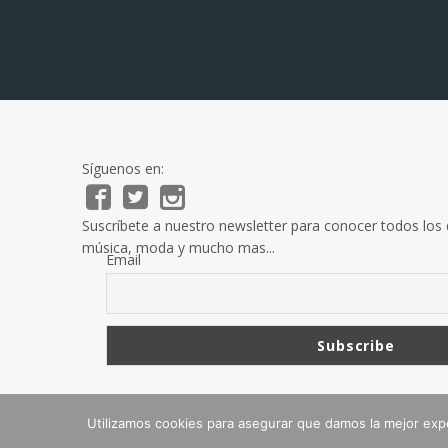
Síguenos en:
Suscríbete a nuestro newsletter para conocer todos los d
música, moda y mucho mas...
Email
Si deseas ponerte en contacto con la redacción puedes 
info@sieterevueltas.net
Utilizamos cookies para asegurar que damos la mejor exper
Copyright © 2026 Siete Revueltas.