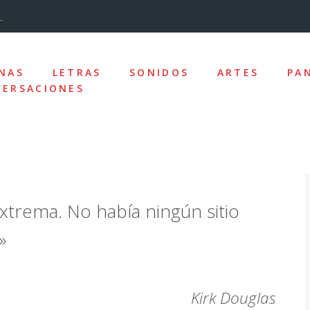
.
...
NAS
LETRAS
SONIDOS
ARTES
PA
ERSACIONES
nizado»
los y la desc...
xtrema. No había ningún sitio
ro de la Ciudad
»
e las ausencias
uz
Kirk Douglas