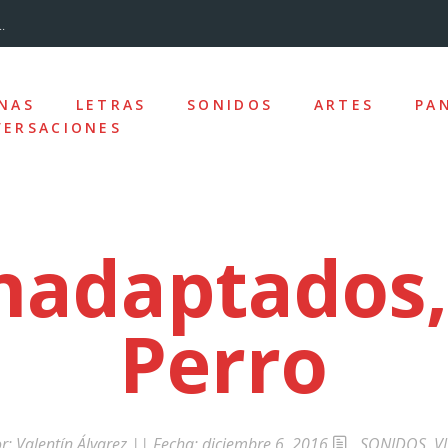
.
...
NAS
LETRAS
SONIDOS
ARTES
PA
ERSACIONES
nizado»
los y la desc...
inadaptados,
Perro
ro de la Ciudad
e las ausencias
uz
or:
Valentín Álvarez
|| Fecha:
diciembre 6, 2016
SONIDOS
,
V