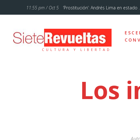
11:55 pm / Oct 5
‘Prostitución’: Andrés Lima en estado ..
11:28 am / Jul 12
‘La Familia Addams’, un musical de Bro
ESCE
10:46 pm / Ene 18
Cuando lo sencillo se hace sublime
CONV
CULTURA Y LIBERTAD
5:54 pm / Oct 7
«El circo de hoy está mucho más femi
10:57 am / Sep 20
Otelo, un drama sobre el amor, los ce
Los 
7:43 am / Sep 13
Un poemario bello
12:37 pm / Feb 3
Vienen tiempos de comedia con Teat
12:29 pm / Sep 23
Alberto Conejero y la dramaturgia d
10:29 am / Sep 5
Un réquiem por el señoritismo andal
Aut