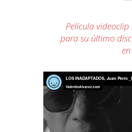
11:39 pm / May 20
«Hemos pensado en arrojar la toall
Película videocli
para su último dis
en