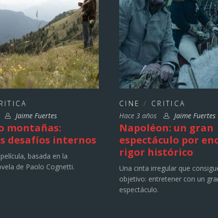
RITICA
CINE
/
CRITICA
s
Jaime Fuertes
Hace 3 años
Jaime Fuertes
o montañas:
Napoléon: un gran
s desafíos internos
espectáculo por en
rigor histórico
película, basada en la
vela de Paolo Cognetti.
Una cinta irregular que consigu
objetivo: entretener con un gra
espectáculo.