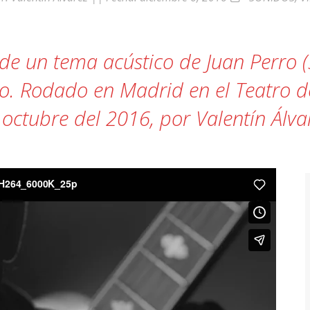
a»
p de un tema acústico de Juan Perro 
co. Rodado en Madrid en el Teatro d
 octubre del 2016, por Valentín Álva