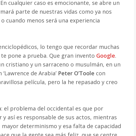
. En cualquier caso es emocionante, se abre un
rmará parte de nuestras vidas como ya nos
ón o cuando menos será una experiencia
enciclopédicos, lo tengo que recordar muchas
e te pone a prueba. Que gran invento
Google
.
n cristiano y un sarraceno o musulmán, en un
n ‘Lawrence de Arabia’
Peter O’Toole
con
avillosa película, pero la he repasado y creo
a: el problema del occidental es que por
r y así es responsable de sus actos, mientras
mayor determinismo y esa falta de capacidad
hace que la gente sea más feliz, que se centre