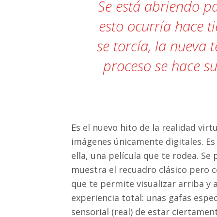
Se está abriendo pa
11:39 pm / May 20
«Hemos pensado en arrojar la toall
esto ocurría hace t
se torcía, la nueva
proceso se hace s
Es el nuevo hito de la realidad virt
imágenes únicamente digitales. Es 
ella, una película que te rodea. Se
muestra el recuadro clásico pero 
que te permite visualizar arriba y a
experiencia total: unas gafas espec
sensorial (real) de estar ciertamen