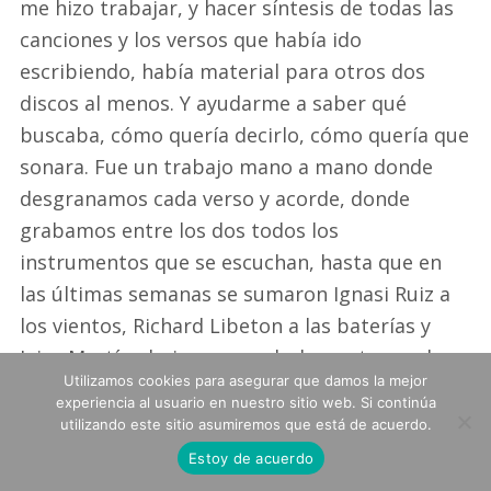
me hizo trabajar, y hacer síntesis de todas las
canciones y los versos que había ido
escribiendo, había material para otros dos
discos al menos. Y ayudarme a saber qué
buscaba, cómo quería decirlo, cómo quería que
sonara. Fue un trabajo mano a mano donde
desgranamos cada verso y acorde, donde
grabamos entre los dos todos los
instrumentos que se escuchan, hasta que en
las últimas semanas se sumaron Ignasi Ruiz a
los vientos, Richard Libeton a las baterías y
Jairo Martín al piano para darle ese toque de
Utilizamos cookies para asegurar que damos la mejor
cera y pintura a la obra para que brillara y
experiencia al usuario en nuestro sitio web. Si continúa
sonara perfecta. Pero este proceso, que ha
utilizando este sitio asumiremos que está de acuerdo.
sido precioso, y por supuesto duro a veces, ha
Estoy de acuerdo
sido de las mejores experiencias que he tenido