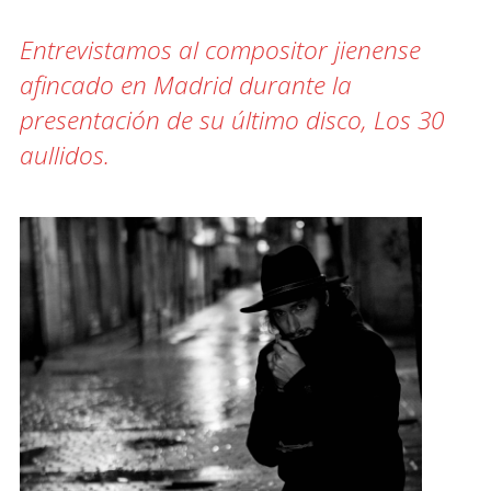
Entrevistamos al compositor jienense
afincado en Madrid durante la
presentación de su último disco, Los 30
aullidos.